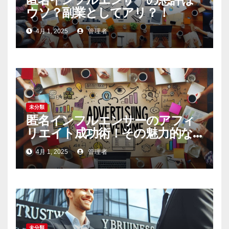
ウソ？副業としてアリ？！
4月 1, 2025
管理者
未分類
匿名インフルエンサーのアフィ
リエイト成功術！その魅力的な
内容の作り方とは
4月 1, 2025
管理者
未分類