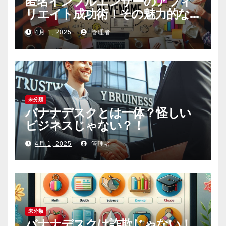
匿名インフルエンサーのアフィ
リエイト成功術！その魅力的な
内容の作り方とは
4月 1, 2025
管理者
未分類
バナナデスクとは一体？怪しい
ビジネスじゃない？！
4月 1, 2025
管理者
未分類
バナナデスクは詐欺じゃない！