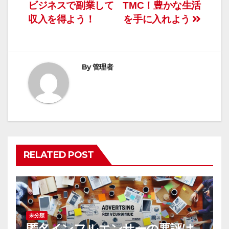
ビジネスで副業して
TMC！豊かな生活
稿
収入を得よう！
を手に入れよう
ナ
ビ
By
管理者
ゲ
ー
シ
ョ
RELATED POST
ン
未分類
匿名インフルエンサーの悪評は