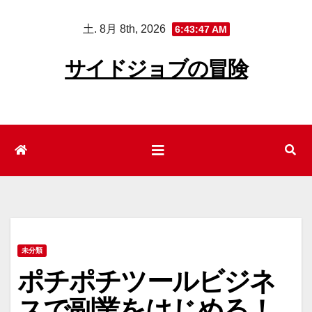
コ
土. 8月 8th, 2026
6:43:48 AM
ン
テ
サイドジョブの冒険
ン
ツ
へ
ス
キ
ッ
プ
未分類
ポチポチツールビジネ
スで副業をはじめる！