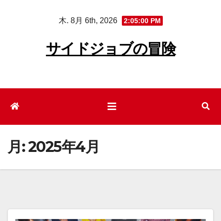
コ
木. 8月 6th, 2026
2:05:01 PM
ン
テ
サイドジョブの冒険
ン
ツ
へ
ス
キ
ッ
プ
月:
2025年4月