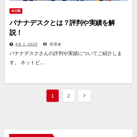
未分類
バナナデスクとは？評判や実績を解
説！
4月 1, 2025
管理者
バナナデスクさんの評判や実績についてご紹介しま
す。 ネットビ…
投
1
2
稿
の
ペ