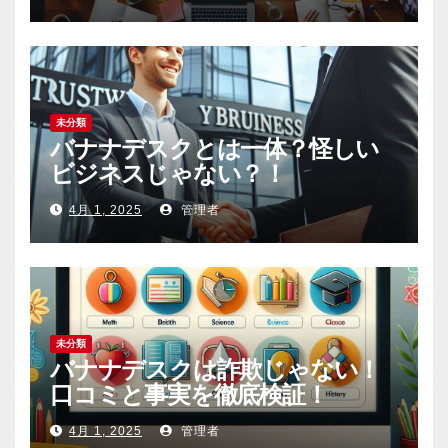
未分類
バナナデスクとは一体？怪しい
ビジネスじゃない？！
4月 1, 2025
管理者
未分類
バナナデスクは詐欺じゃない！
口コミと事実を徹底検証！
4月 1, 2025
管理者