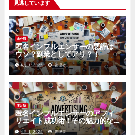
見逃しています
ー
ジ
送
未分類
り
匿名インフルエンサーの悪評は
ウソ？副業としてアリ？！
4月 1, 2025
管理者
未分類
匿名インフルエンサーのアフィ
リエイト成功術！その魅力的な
内容の作り方とは
4月 1, 2025
管理者