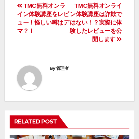
投
TMC無料オンラ
TMC無料オンライ
イン体験講座をレビ
ン体験講座は詐欺で
稿
ュー！怪しい噂はデ
はない！？実際に体
ナ
マ？！
験したレビューを公
開します
ビ
ゲ
ー
By
管理者
シ
ョ
ン
RELATED POST