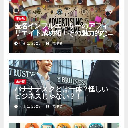
未分類
匿名インフルエンサーのアフィ
リエイト成功術！その魅力的な
内容の作り方とは
4月 1, 2025
管理者
未分類
バナナデスクとは一体？怪しい
ビジネスじゃない？！
4月 1, 2025
管理者