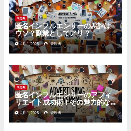
未分類
匿名インフルエンサーの悪評は
ウソ？副業としてアリ？！
4月 1, 2025
管理者
未分類
匿名インフルエンサーのアフィ
リエイト成功術！その魅力的な
内容の作り方とは
4月 1, 2025
管理者