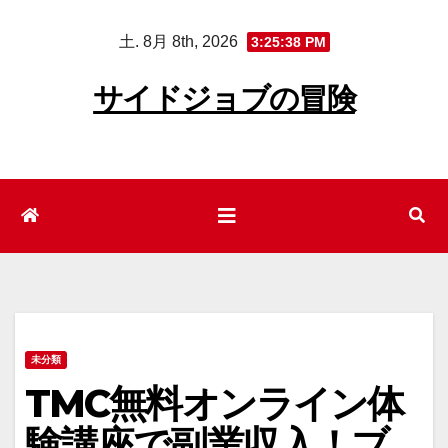
コ
土. 8月 8th, 2026
3:25:39 PM
ン
テ
サイドジョブの冒険
ン
ツ
へ
ス
キ
ッ
プ
未分類
TMC無料オンライン体
験講座で副業収入！ブ