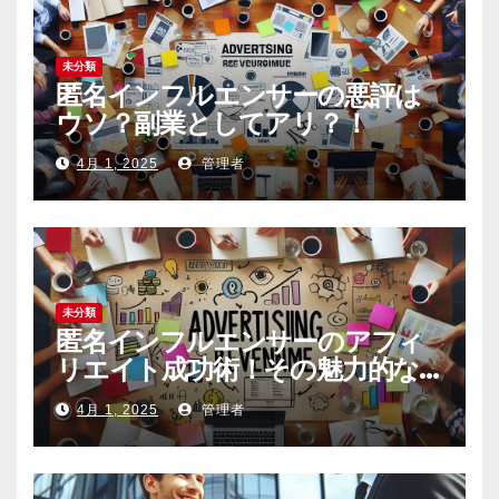
未分類
匿名インフルエンサーの悪評は
ウソ？副業としてアリ？！
4月 1, 2025
管理者
未分類
匿名インフルエンサーのアフィ
リエイト成功術！その魅力的な
内容の作り方とは
4月 1, 2025
管理者