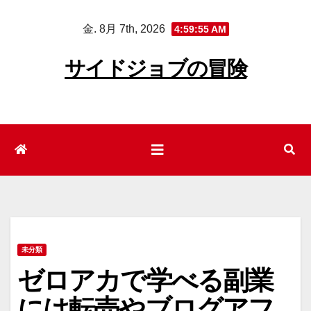
コ
金. 8月 7th, 2026
4:59:56 AM
ン
テ
サイドジョブの冒険
ン
ツ
へ
ス
キ
ッ
プ
未分類
ゼロアカで学べる副業
には転売やブログアフ