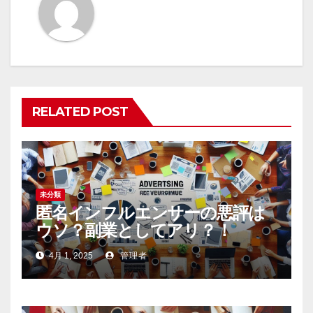
シ
ョ
ン
RELATED POST
未分類
匿名インフルエンサーの悪評は
ウソ？副業としてアリ？！
4月 1, 2025
管理者