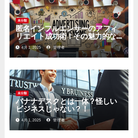
未分類
匿名インフルエンサーのアフィ
リエイト成功術！その魅力的な
内容の作り方とは
4月 1, 2025
管理者
未分類
バナナデスクとは一体？怪しい
ビジネスじゃない？！
4月 1, 2025
管理者