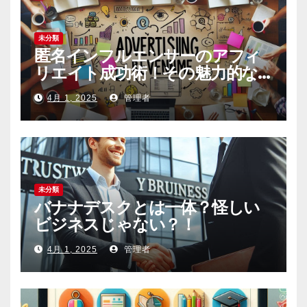
未分類
匿名インフルエンサーのアフィ
リエイト成功術！その魅力的な
内容の作り方とは
4月 1, 2025
管理者
未分類
バナナデスクとは一体？怪しい
ビジネスじゃない？！
4月 1, 2025
管理者