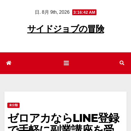
コ
日. 8月 9th, 2026
3:16:43 AM
ン
テ
サイドジョブの冒険
ン
ツ
へ
ス
キ
ッ
プ
未分類
ゼロアカならLINE登録
で手軽に副業講座を受