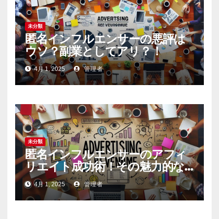
未分類
匿名インフルエンサーの悪評は
ウソ？副業としてアリ？！
4月 1, 2025
管理者
未分類
匿名インフルエンサーのアフィ
リエイト成功術！その魅力的な
内容の作り方とは
4月 1, 2025
管理者