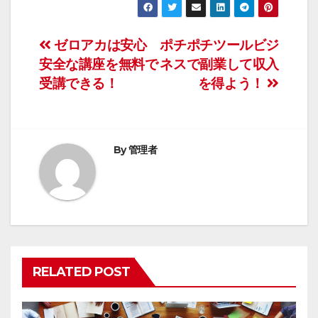
投
ゼロアカは安心
ポチポチツールビジ
安全な講座を無料で
ネスで副業して収入
稿
受講できる！
を得よう！
ナ
ビ
By
管理者
ゲ
ー
シ
ョ
RELATED POST
ン