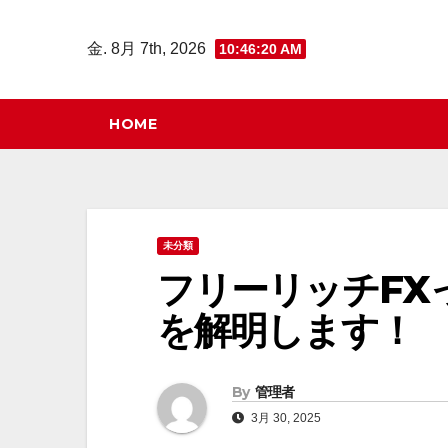
コ
ン
金. 8月 7th, 2026
10:46:21 AM
テ
ン
HOME
ツ
へ
ス
キ
未分類
ッ
フリーリッチFX
プ
を解明します！
By
管理者
3月 30, 2025