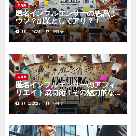
未分類
匿名インフルエンサーの悪評は
ウソ？副業としてアリ？！
4月 1, 2025
管理者
未分類
匿名インフルエンサーのアフィ
リエイト成功術！その魅力的な
内容の作り方とは
4月 1, 2025
管理者