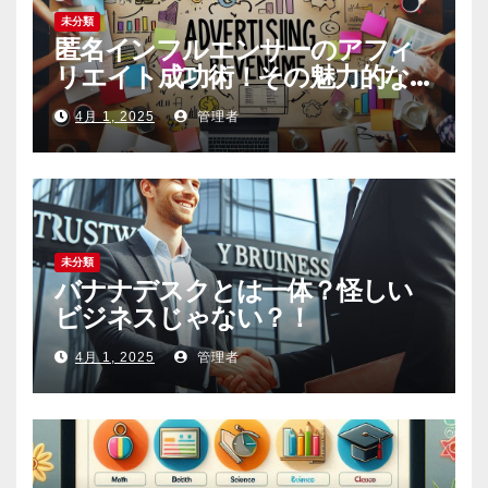
未分類
匿名インフルエンサーのアフィ
リエイト成功術！その魅力的な
内容の作り方とは
4月 1, 2025
管理者
未分類
バナナデスクとは一体？怪しい
ビジネスじゃない？！
4月 1, 2025
管理者