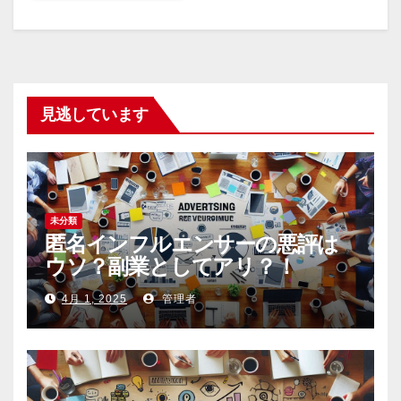
見逃しています
未分類
匿名インフルエンサーの悪評は
ウソ？副業としてアリ？！
4月 1, 2025
管理者