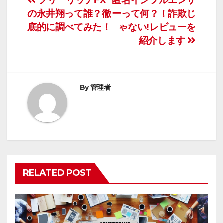
投
フリーリッチFX
匿名インフルエンサ
の永井翔って誰？徹
ーって何？！詐欺じ
稿
底的に調べてみた！
ゃない!レビューを
ナ
紹介します
ビ
ゲ
By
管理者
ー
シ
ョ
ン
RELATED POST