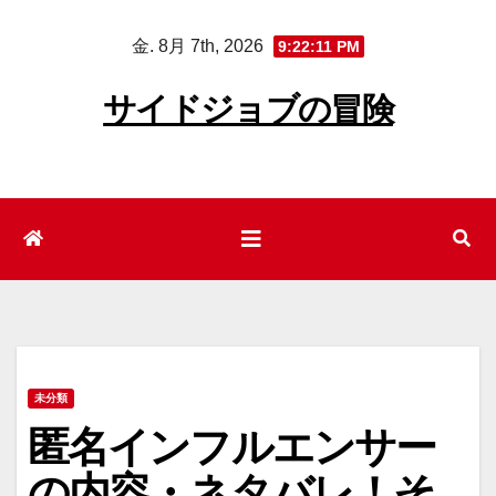
コ
金. 8月 7th, 2026
9:22:12 PM
ン
テ
サイドジョブの冒険
ン
ツ
へ
ス
キ
ッ
プ
未分類
匿名インフルエンサー
の内容・ネタバレ！そ