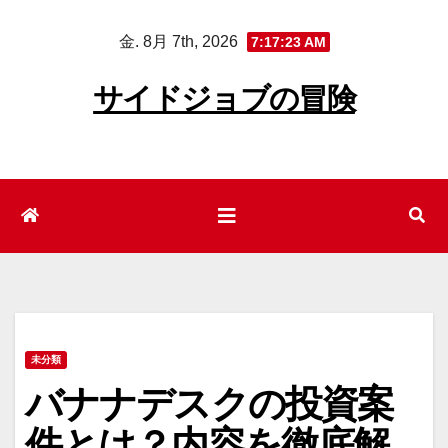
コ
金. 8月 7th, 2026
7:17:24 AM
ン
テ
サイドジョブの冒険
ン
ツ
へ
ス
キ
ッ
プ
未分類
バナナデスクの投資案
件とは？内容を徹底解