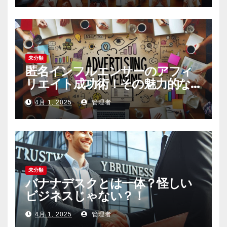
未分類
匿名インフルエンサーのアフィ
リエイト成功術！その魅力的な
内容の作り方とは
4月 1, 2025
管理者
未分類
バナナデスクとは一体？怪しい
ビジネスじゃない？！
4月 1, 2025
管理者