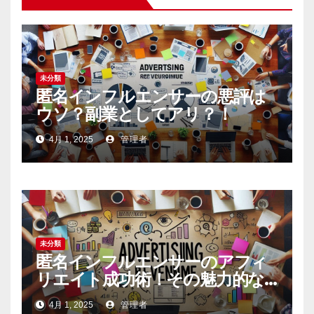
未分類
匿名インフルエンサーの悪評は
ウソ？副業としてアリ？！
4月 1, 2025
管理者
未分類
匿名インフルエンサーのアフィ
リエイト成功術！その魅力的な
内容の作り方とは
4月 1, 2025
管理者