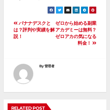
投
バナナデスクと
ゼロから始める副業
は？評判や実績を解
アカデミーは無料？
稿
説！
ゼロアカの気になる
ナ
料金！
ビ
ゲ
By
管理者
ー
シ
ョ
ン
RELATED POST