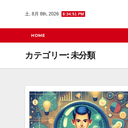
コ
ン
土. 8月 8th, 2026
8:34:52 PM
テ
ン
HOME
ツ
へ
カテゴリー:
未分類
ス
キ
ッ
プ