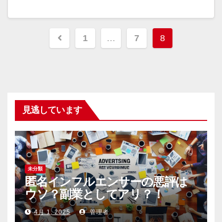
投
1
…
7
8
稿
の
ペ
見逃しています
ー
ジ
送
未分類
り
匿名インフルエンサーの悪評は
ウソ？副業としてアリ？！
4月 1, 2025
管理者