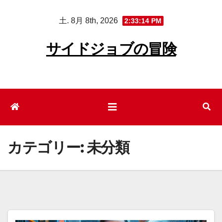
コ
土. 8月 8th, 2026
2:33:15 PM
ン
テ
サイドジョブの冒険
ン
ツ
へ
ス
キ
ッ
プ
カテゴリー:
未分類