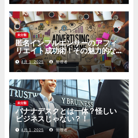
未分類
匿名インフルエンサーのアフィ
リエイト成功術！その魅力的な
内容の作り方とは
4月 1, 2025
管理者
未分類
バナナデスクとは一体？怪しい
ビジネスじゃない？！
4月 1, 2025
管理者